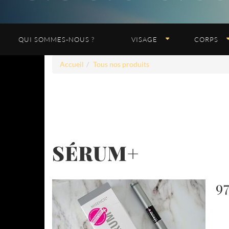
QUI SOMMES-NOUS ?
VISAGE
CORPS
Accueil
Tous nos produits
SÉRUM+
9