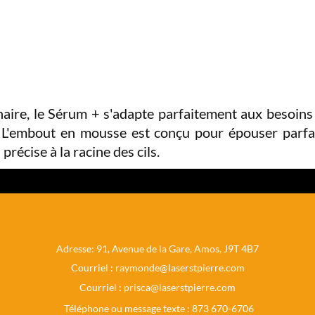
ire, le Sérum + s'adapte parfaitement aux besoins p
ier. L'embout en mousse est conçu pour épouser parf
récise à la racine des cils.
Adresse: 91, Avenue de la Gare, Amos, J9T 4B7
Courriel :
raymonde@laserstpierre.com
Courriel :
prisca@laserstpierre.com
Téléphone ou message texte : 873 670-6706